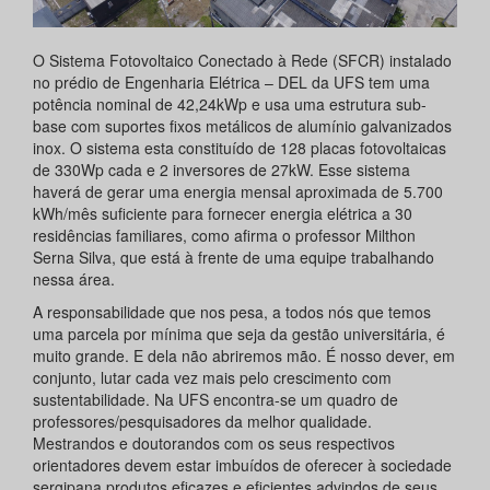
O Sistema Fotovoltaico Conectado à Rede (SFCR) instalado
no prédio de Engenharia Elétrica – DEL da UFS tem uma
potência nominal de 42,24kWp e usa uma estrutura sub-
base com suportes fixos metálicos de alumínio galvanizados
inox. O sistema esta constituído de 128 placas fotovoltaicas
de 330Wp cada e 2 inversores de 27kW. Esse sistema
haverá de gerar uma energia mensal aproximada de 5.700
kWh/mês suficiente para fornecer energia elétrica a 30
residências familiares, como afirma o professor Milthon
Serna Silva, que está à frente de uma equipe trabalhando
nessa área.
A responsabilidade que nos pesa, a todos nós que temos
uma parcela por mínima que seja da gestão universitária, é
muito grande. E dela não abriremos mão. É nosso dever, em
conjunto, lutar cada vez mais pelo crescimento com
sustentabilidade. Na UFS encontra-se um quadro de
professores/pesquisadores da melhor qualidade.
Mestrandos e doutorandos com os seus respectivos
orientadores devem estar imbuídos de oferecer à sociedade
sergipana produtos eficazes e eficientes advindos de seus