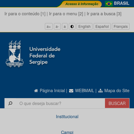
BRASIL
Ir para o conteúdo [1]
|
Ir para o menu [2]
|
Ir para a busca [3]
a+
a-
a
English
Español
Français
Página Inicial
|
WEBMAIL
|
Mapa do Site
Institucional
Campi