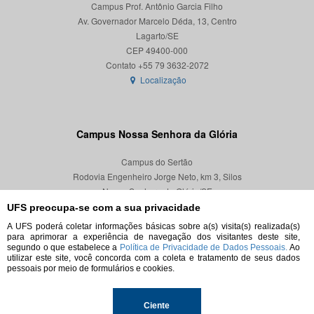
Campus Prof. Antônio Garcia Filho
Av. Governador Marcelo Déda, 13, Centro
Lagarto/SE
CEP 49400-000
Localização
Campus Nossa Senhora da Glória
Campus do Sertão
Rodovia Engenheiro Jorge Neto, km 3, Silos
Nossa Senhora da Glória/SE
CEP 49680-000
UFS preocupa-se com a sua privacidade
A UFS poderá coletar informações básicas sobre a(s) visita(s) realizada(s)
Localização
para aprimorar a experiência de navegação dos visitantes deste site,
segundo o que estabelece a
Política de Privacidade de Dados Pessoais.
Ao
utilizar este site, você concorda com a coleta e tratamento de seus dados
pessoais por meio de formulários e cookies.
© 2026. Todos os direitos reservados.
Ciente