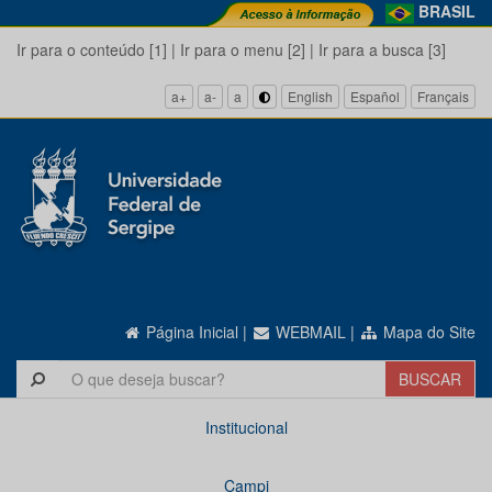
BRASIL
Ir para o conteúdo [1]
|
Ir para o menu [2]
|
Ir para a busca [3]
a+
a-
a
English
Español
Français
Página Inicial
|
WEBMAIL
|
Mapa do Site
Institucional
Campi