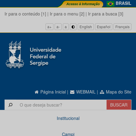
BRASIL
Ir para o conteúdo [1]
|
Ir para o menu [2]
|
Ir para a busca [3]
a+
a-
a
English
Español
Français
Página Inicial
|
WEBMAIL
|
Mapa do Site
Institucional
Campi