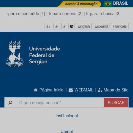
BRASIL
Ir para o conteúdo [1]
|
Ir para o menu [2]
|
Ir para a busca [3]
a+
a-
a
English
Español
Français
Página Inicial
|
WEBMAIL
|
Mapa do Site
Institucional
Campi