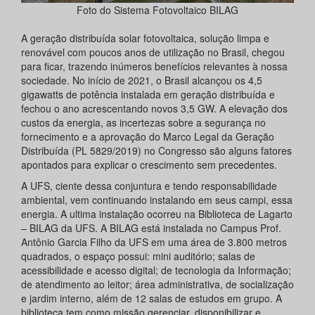
Foto do Sistema Fotovoltaico BILAG
A geração distribuída solar fotovoltaica, solução limpa e
renovável com poucos anos de utilização no Brasil, chegou
para ficar, trazendo inúmeros benefícios relevantes à nossa
sociedade. No início de 2021, o Brasil alcançou os 4,5
gigawatts de potência instalada em geração distribuída e
fechou o ano acrescentando novos 3,5 GW. A elevação dos
custos da energia, as incertezas sobre a segurança no
fornecimento e a aprovação do Marco Legal da Geração
Distribuída (PL 5829/2019) no Congresso são alguns fatores
apontados para explicar o crescimento sem precedentes.
A UFS, ciente dessa conjuntura e tendo responsabilidade
ambiental, vem continuando instalando em seus campi, essa
energia. A ultima instalação ocorreu na Biblioteca de Lagarto
– BILAG da UFS. A BILAG está instalada no Campus Prof.
Antônio Garcia Filho da UFS em uma área de 3.800 metros
quadrados, o espaço possui: mini auditório; salas de
acessibilidade e acesso digital; de tecnologia da Informação;
de atendimento ao leitor; área administrativa, de socialização
e jardim interno, além de 12 salas de estudos em grupo. A
biblioteca tem como missão gerenciar, disponibilizar e