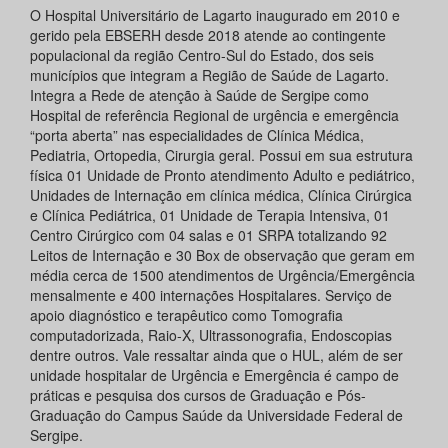
O Hospital Universitário de Lagarto inaugurado em 2010 e
gerido pela EBSERH desde 2018 atende ao contingente
populacional da região Centro-Sul do Estado, dos seis
municípios que integram a Região de Saúde de Lagarto.
Integra a Rede de atenção à Saúde de Sergipe como
Hospital de referência Regional de urgência e emergência
“porta aberta” nas especialidades de Clínica Médica,
Pediatria, Ortopedia, Cirurgia geral. Possui em sua estrutura
física 01 Unidade de Pronto atendimento Adulto e pediátrico,
Unidades de Internação em clínica médica, Clínica Cirúrgica
e Clínica Pediátrica, 01 Unidade de Terapia Intensiva, 01
Centro Cirúrgico com 04 salas e 01 SRPA totalizando 92
Leitos de Internação e 30 Box de observação que geram em
média cerca de 1500 atendimentos de Urgência/Emergência
mensalmente e 400 internações Hospitalares. Serviço de
apoio diagnóstico e terapêutico como Tomografia
computadorizada, Raio-X, Ultrassonografia, Endoscopias
dentre outros. Vale ressaltar ainda que o HUL, além de ser
unidade hospitalar de Urgência e Emergência é campo de
práticas e pesquisa dos cursos de Graduação e Pós-
Graduação do Campus Saúde da Universidade Federal de
Sergipe.