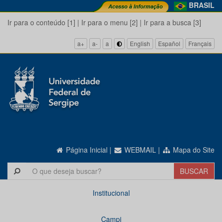
BRASIL
Ir para o conteúdo [1]
|
Ir para o menu [2]
|
Ir para a busca [3]
a+
a-
a
English
Español
Français
Página Inicial
|
WEBMAIL
|
Mapa do Site
Institucional
Campi