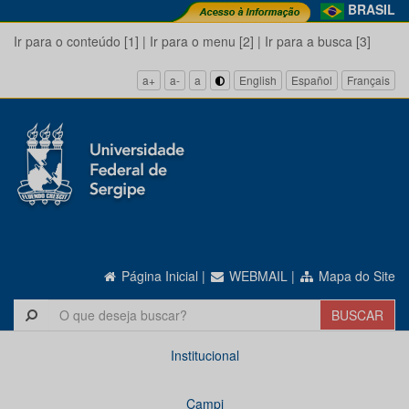
BRASIL
Ir para o conteúdo [1]
|
Ir para o menu [2]
|
Ir para a busca [3]
a+
a-
a
English
Español
Français
Página Inicial
|
WEBMAIL
|
Mapa do Site
Institucional
Campi