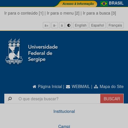
BRASIL
Ir para o conteúdo [1]
|
Ir para o menu [2]
|
Ir para a busca [3]
a+
a-
a
English
Español
Français
Página Inicial
|
WEBMAIL
|
Mapa do Site
Institucional
Campi