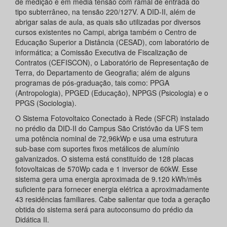
de medição é em média tensão com ramal de entrada do
tipo subterrâneo, na tensão 220/127V. A DID-II, além de
abrigar salas de aula, as quais são utilizadas por diversos
cursos existentes no Campi, abriga também o Centro de
Educação Superior a Distância (CESAD), com laboratório de
informática; a Comissão Executiva de Fiscalização de
Contratos (CEFISCON), o Laboratório de Representação de
Terra, do Departamento de Geografia; além de alguns
programas de pós-graduação, tais como: PPGA
(Antropologia), PPGED (Educação), NPPGS (Psicologia) e o
PPGS (Sociologia).
O Sistema Fotovoltaico Conectado à Rede (SFCR) instalado
no prédio da DID-II do Campus São Cristóvão da UFS tem
uma potência nominal de 72,96kWp e usa uma estrutura
sub-base com suportes fixos metálicos de alumínio
galvanizados. O sistema está constituído de 128 placas
fotovoltaicas de 570Wp cada e 1 inversor de 60kW. Esse
sistema gera uma energia aproximada de 9.120 kWh/mês
suficiente para fornecer energia elétrica a aproximadamente
43 residências familiares. Cabe salientar que toda a geração
obtida do sistema será para autoconsumo do prédio da
Didática II.