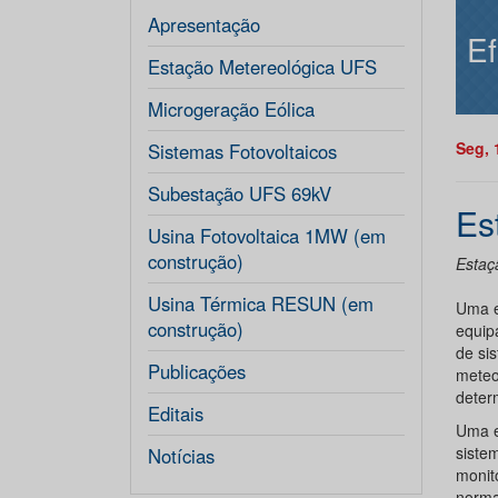
Apresentação
Ef
Estação Metereológica UFS
Microgeração Eólica
Seg, 
Sistemas Fotovoltaicos
Subestação UFS 69kV
Es
Usina Fotovoltaica 1MW (em
construção)
Estaç
Usina Térmica RESUN (em
Uma e
construção)
equip
de si
Publicações
meteo
deter
Editais
Uma e
siste
Notícias
monit
norma