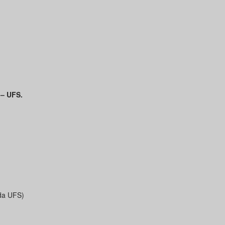
 – UFS.
 da UFS)