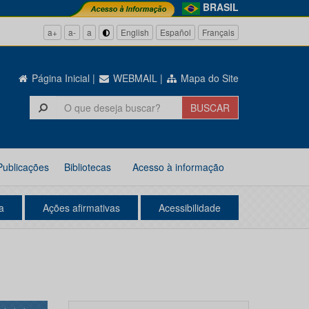
BRASIL
a+
a-
a
English
Español
Français
Página Inicial
|
WEBMAIL
|
Mapa do Site
Publicações
Bibliotecas
Acesso à informação
a
Ações afirmativas
Acessibilidade