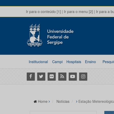
Ir para o conteúdo [1]
|
Ir para o menu [2]
|
Ir para a b
Institucional
Campi
Hospitais
Ensino
Pesqui
Facebook
Twitter
Flickr
RSS
Youtube
Instagram
Home
Notícias
Estação Metereológi