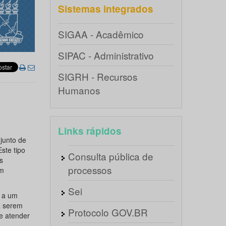
Sistemas integrados
SIGAA - Acadêmico
SIPAC - Administrativo
SIGRH - Recursos
Humanos
Links rápidos
junto de
ste tipo
Consulta pública de
s
processos
um
Sei
s a um
a serem
Protocolo GOV.BR
e atender