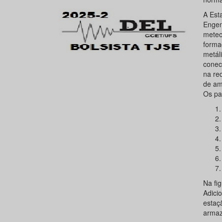
A Est
Engen
meteo
forma
metál
conect
na re
de am
Os pa
Na fig
Adici
estaç
armaz