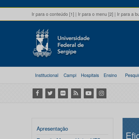
Ir para o conteúdo [1]
|
Ir para o menu [2]
|
Ir para a b
Institucional
Campi
Hospitais
Ensino
Pesqui
Facebook
Twitter
Flickr
RSS
Youtube
Instagram
Apresentação
Efi