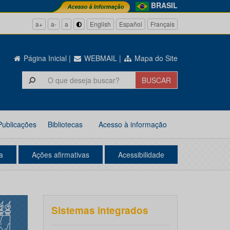
BRASIL
a+
a-
a
English
Español
Français
Página Inicial
|
WEBMAIL
|
Mapa do Site
Publicações
Bibliotecas
Acesso à informação
a
Ações afirmativas
Acessibilidade
Sistemas integrados